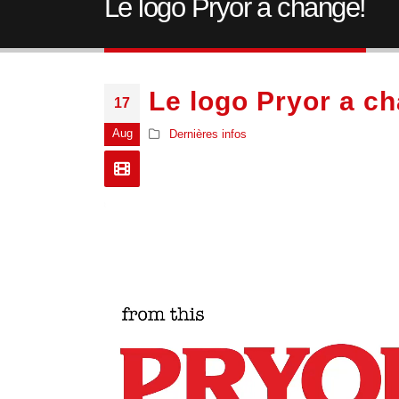
Le logo Pryor a changé!
Le logo Pryor a c
17
Aug
Dernières infos